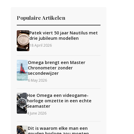
Populaire Artikelen
Patek viert 50 jaar Nautilus met
drie jubileum modellen
18 April 2026
Omega brengt een Master
Chronometer zonder
secondewijzer
6 May 2026
Hoe Omega een videogame-
horloge omzette in een echte
Seamaster
4 June 2026
Dit is waarom elke man een
gouden horloge zou moeten