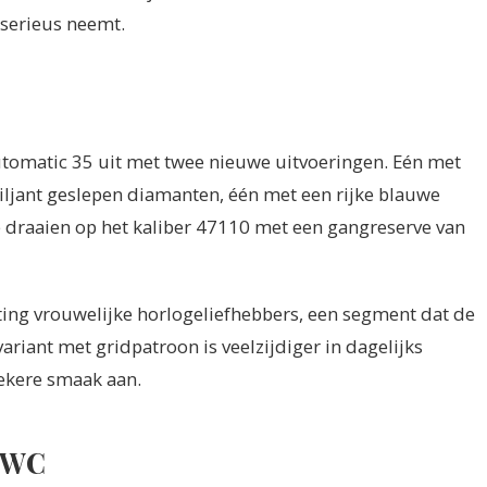
serieus neemt.
utomatic 35 uit met twee nieuwe uitvoeringen. Eén met
iljant geslepen diamanten, één met een rijke blauwe
e draaien op het kaliber 47110 met een gangreserve van
ng vrouwelijke horlogeliefhebbers, een segment dat de
ariant met gridpatroon is veelzijdiger in dagelijks
iekere smaak aan.
 IWC