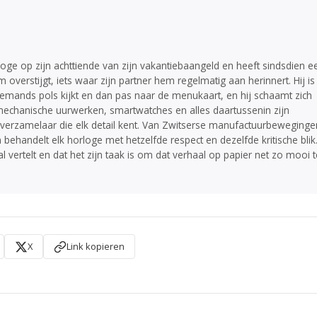
oge op zijn achttiende van zijn vakantiebaangeld en heeft sindsdien e
overstijgt, iets waar zijn partner hem regelmatig aan herinnert. Hij is
 iemands pols kijkt en dan pas naar de menukaart, en hij schaamt zich
r mechanische uurwerken, smartwatches en alles daartussenin zijn
verzamelaar die elk detail kent. Van Zwitserse manufactuurbeweginge
ehandelt elk horloge met hetzelfde respect en dezelfde kritische blik
l vertelt en dat het zijn taak is om dat verhaal op papier net zo mooi t
X
Link kopieren