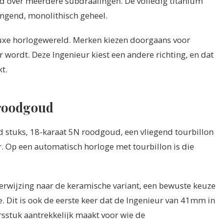
d over meerdere subdraaiingen. De volledig titanium
gend, monolithisch geheel.
 luxe horlogewereld. Merken kiezen doorgaans voor
 wordt. Deze Ingenieur kiest een andere richting, en dat
t.
 roodgoud
d stuks, 18-karaat 5N roodgoud, een vliegend tourbillon
r. Op een automatisch horloge met tourbillon is die
 verwijzing naar de keramische variant, een bewuste keuze
. Dit is ook de eerste keer dat de Ingenieur van 41mm in
rsstuk aantrekkelijk maakt voor wie de