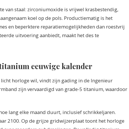
e van staal: zirconiumoxide is vrijwel krasbestendig,
t aangenaam koel op de pols. Productiematig is het
ines en beperktere reparatiemogelijkheden dan roestvrij
miteerde uitvoering aanbiedt, maakt het des te
 titanium eeuwige kalender
icht horloge wil, vindt zijn gading in de Ingenieur
armband zijn vervaardigd van grade-5 titanium, waardoor
oe lang elke maand duurt, inclusief schrikkeljaren.
aar 2100. Op de grijze gridwijzerplaat toont het horloge