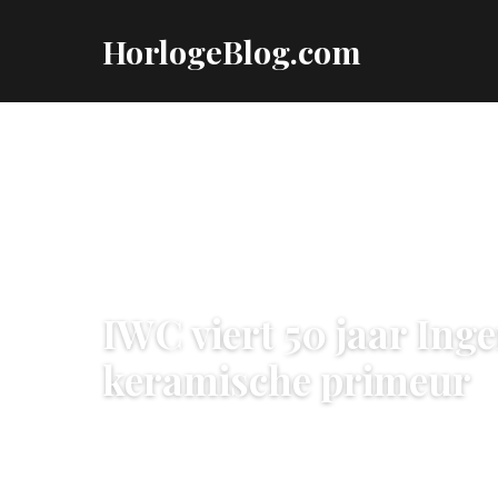
HorlogeBlog.com
NIEUWE HORLOGES
IWC viert 50 jaar Ing
keramische primeur
23 April 2026
·
6 min leestijd