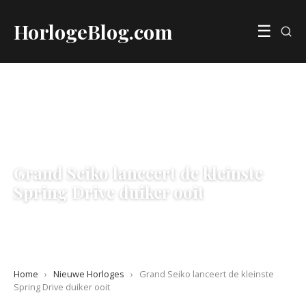
HorlogeBlog.com
☰
NIEUWE HORLOGES
Grand Seiko lanceert de kleinste
Spring Drive duiker ooit
30 April 2026
·
7 min leestijd
Home
›
Nieuwe Horloges
›
Grand Seiko lanceert de kleinste
Spring Drive duiker ooit